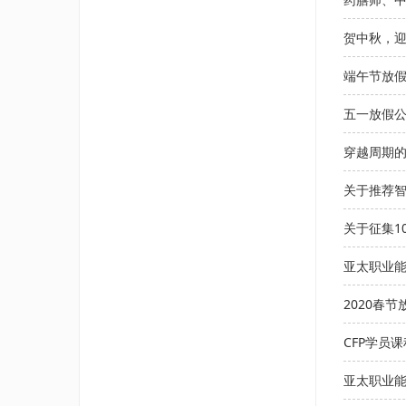
贺中秋，
端午节放
五一放假
穿越周期
关于推荐
关于征集1
亚太职业
2020春
CFP学员
亚太职业