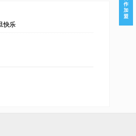
作
加
盟
旦快乐