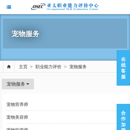
宠物服务
在
线
主页
>
职业能力评价
>
宠物服务
客
服
宠物服务
宠物营养师
合
宠物美容师
作
加
宠物托管师